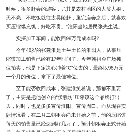
“实际上过去没这些说法，就是以前交通不方便的
时候，很多赶会的游客，尤其是农村地区的大爷大娘，
天不亮、不吃饭就往太昊陵赶，逛完庙会之后，就喜欢
买压缩馍充饥，好吃不贵。”淮阳当地居民张先生说。
实探加工车间，能收回98万元成本吗?
今年48岁的张建淮是土生土长的淮阳人，从事压
缩馍加工销售已经有17年时间了。今年朝祖会广场摊
位拍卖，他是下定决心冲着“C”位去的，最终以98万元
一个月的价位，拿下了最佳摊位。
至于能否收回成本，张建淮笑着说，那都不重要
了，主要是把他创立的“伏羲坊”压缩馍这个品牌打出
去，同时，也是多多宣传淮阳、宣传周口。而从现在实
际情况看，在二月二朝祖会尚未开始之前，他的压缩馍
每天的销售量已经达到好几万了，预计朝祖会正式开始