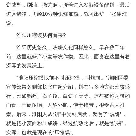
饼成型，刷油、撒芝麻，接着进入发酵设备醒饼，最后
进入烤箱，再经10分钟烘焙加热，就可出炉。”张建淮
说。
淮阳压缩馍从何而来?
淮阳历史悠久，农耕文化同样悠久。早在数千年
前，这里就盛产小麦等农作物。因此，面食在这里有着
深厚的发展沃土。
“淮阳压缩馍以前不叫压缩馍，叫炕饼。”淮阳区委
宣传部常务副部长张广起介绍，饼在很多地方都比较盛
行，比如锅盔、石子馍、白饼子等等。这些被称为饼的
面食，干硬耐嚼、内酥外脆，便于携带，很受古人推
崇。后来，淮阳人从“饼”中受到启发，发明了“炕饼”，
就是把小麦面粉压成饼，经过炕熟之后，就是“炕饼”，
实际上也就是现在的“压缩馍”。