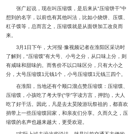
张广起说，现在叫压缩馍，是后来从“压缩饼干”中
想到的名字，以前也有其他叫法，比如小烧饼、压馍、
杠子馍等，总而言之，压缩馍就是从面饼加工改良而
来。
3月1日下午，大河报·豫视频记者在淮阳区采访时
了解到，“压缩馍”有大号、小号之分，从口味上分，则
有咸味和甜味的。而售价不以口味区分，只有大小之
分，大号压缩馍1元钱1个，小号压缩馍1元钱三四个。
在淮阳，当地还有个顺口溜点赞压缩馍：压缩馍、
压缩馍，小孩吃了考大学(“学”字读方言，押韵)，大人
吃了好干活。因此，凡是去太昊陵游玩祭祖的，都喜欢
捎带上一些压缩馍回家，和亲友们分享。久而久之，压
缩馍的名声也越来越大，更受欢迎。