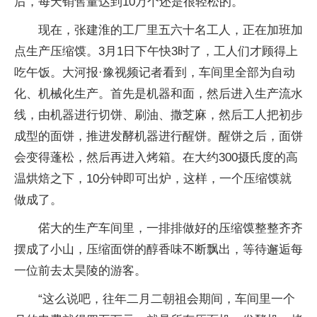
后，每天销售量达到10万个还是很轻松的。
现在，张建淮的工厂里五六十名工人，正在加班加
点生产压缩馍。3月1日下午快3时了，工人们才顾得上
吃午饭。大河报·豫视频记者看到，车间里全部为自动
化、机械化生产。首先是机器和面，然后进入生产流水
线，由机器进行切饼、刷油、撒芝麻，然后工人把初步
成型的面饼，推进发酵机器进行醒饼。醒饼之后，面饼
会变得蓬松，然后再进入烤箱。在大约300摄氏度的高
温烘焙之下，10分钟即可出炉，这样，一个压缩馍就
做成了。
偌大的生产车间里，一排排做好的压缩馍整整齐齐
摆成了小山，压缩面饼的醇香味不断飘出，等待邂逅每
一位前去太昊陵的游客。
“这么说吧，往年二月二朝祖会期间，车间里一个